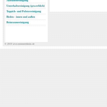
Jalousienreinigung
Unterhaltsreinigung (gewerblich)
Teppich- und Polsterreinigung
Böden - innen und außen
Reinraumreinigung
© 2019 www.meumerzheim.de